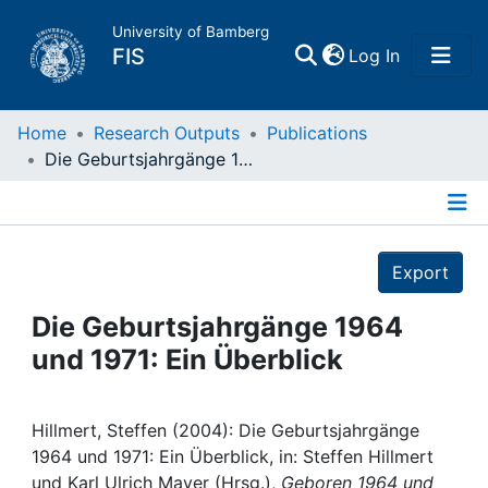
University of Bamberg
(current)
FIS
Log In
Home
Home
Research Outputs
Publications
Die Geburtsjahrgänge 1964 und 1971: Ein Überblick
Publications
Details
Research Data
Export
Projects
Die Geburtsjahrgänge 1964
und 1971: Ein Überblick
People
Institutions
Hillmert, Steffen (2004): Die Geburtsjahrgänge
1964 und 1971: Ein Überblick, in: Steffen Hillmert
und Karl Ulrich Mayer (Hrsg.),
Geboren 1964 und