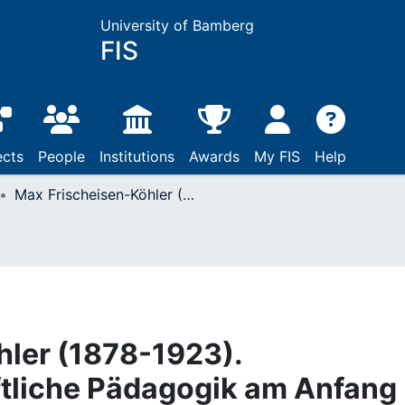
University of Bamberg
FIS
ects
People
Institutions
Awards
My FIS
Help
Max Frischeisen-Köhler (1878-1923). Geisteswissenschaftliche Pädagogik am Anfang ihrer Epoche
hler (1878-1923).
tliche Pädagogik am Anfang