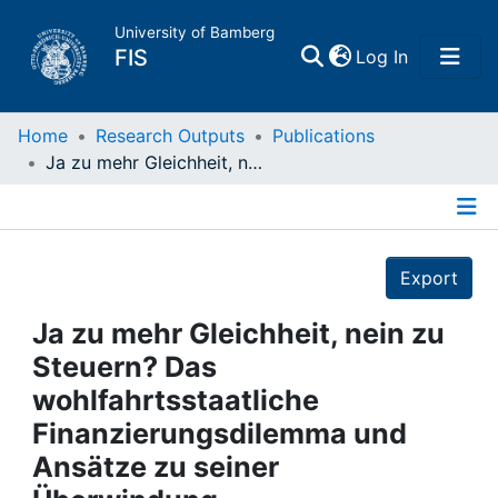
University of Bamberg
(current)
FIS
Log In
Home
Home
Research Outputs
Publications
Ja zu mehr Gleichheit, nein zu Steuern? Das wohlfahrtsstaatliche Finanzierungsdilemma und Ansätze zu seiner Überwindung
Publications
Details
Research Data
Export
Projects
Ja zu mehr Gleichheit, nein zu
Steuern? Das
People
wohlfahrtsstaatliche
Finanzierungsdilemma und
Institutions
Ansätze zu seiner