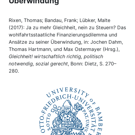
Überwindung
Awards
My FIS
Rixen, Thomas; Bandau, Frank; Lübker, Malte
(2017): Ja zu mehr Gleichheit, nein zu Steuern? Das
Help
wohlfahrtsstaatliche Finanzierungsdilemma und
Ansätze zu seiner Überwindung, in: Jochen Dahm,
Thomas Hartmann, und Max Ostermayer (Hrsg.),
Gleichheit! wirtschaftlich richtig, politisch
notwendig, sozial gerecht
, Bonn: Dietz, S. 270–
280.