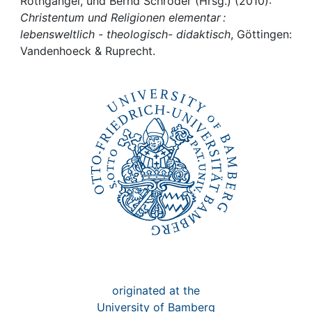
Awards
Rothgangel, und Bernd Schröder (Hrsg.) (2010):
Christentum und Religionen elementar :
lebensweltlich - theologisch- didaktisch
, Göttingen:
My FIS
Vandenhoeck & Ruprecht.
Help
originated at the
University of Bamberg