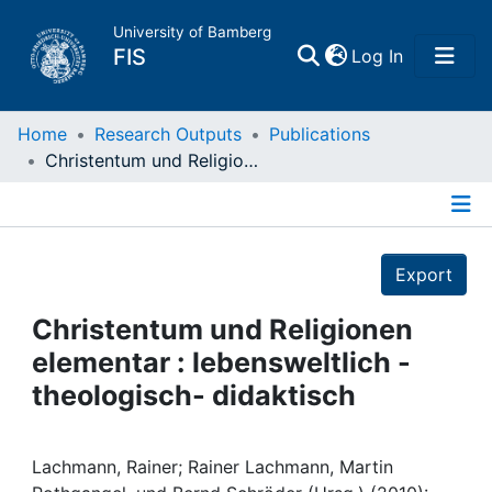
University of Bamberg
(current)
FIS
Log In
Home
Home
Research Outputs
Publications
Christentum und Religionen elementar : lebensweltlich - theologisch- didaktisch
Publications
Details
Research Data
Export
Projects
Christentum und Religionen
elementar : lebensweltlich -
People
theologisch- didaktisch
Institutions
Lachmann, Rainer; Rainer Lachmann, Martin