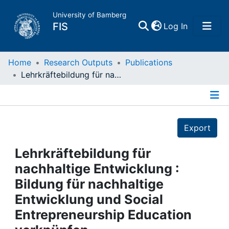
University of Bamberg
(current)
FIS
Log In
Home
Home
Research Outputs
Publications
Lehrkräftebildung für nachhaltige Entwicklung : Bildung für nachhaltige Entwicklung und Social Entrepreneurship Education verknüpfen
Publications
Details
Research Data
Export
Projects
Lehrkräftebildung für
nachhaltige Entwicklung :
People
Bildung für nachhaltige
Entwicklung und Social
Institutions
Entrepreneurship Education