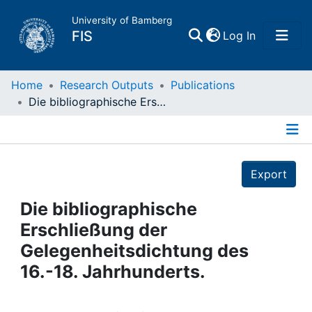
University of Bamberg
(current)
FIS
Log In
Home
Home
Research Outputs
Publications
Die bibliographische Erschließung der Gelegenheitsdichtung des 16.-18. Jahrhunderts.
Publications
Details
Research Data
Export
Projects
Die bibliographische
Erschließung der
People
Gelegenheitsdichtung des
16.-18. Jahrhunderts.
Institutions