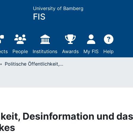
University of Bamberg
FIS
ects
People
Institutions
Awards
My FIS
Help
Politische Öffentlichkeit, Desinformation und das Problem von Deepfakes
hkeit, Desinformation und da
kes