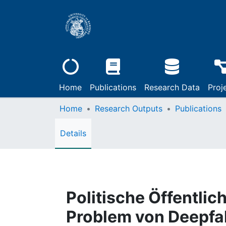
Home
Publications
Research Data
Proj
Home
Research Outputs
Publications
Details
Politische Öffentlic
Problem von Deepfa