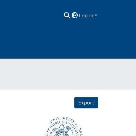
Log In
Export
s