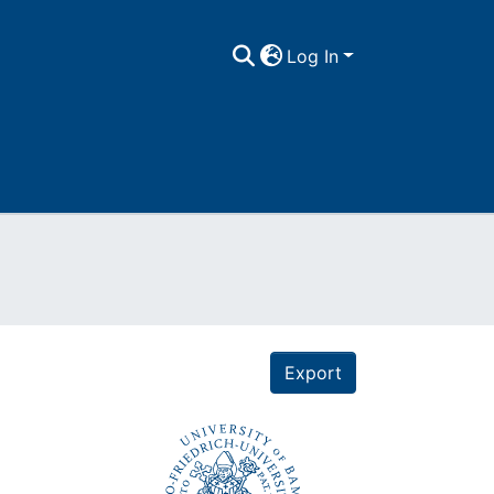
Log In
Export