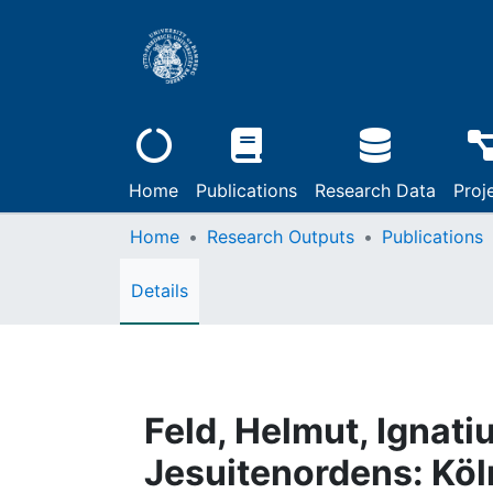
Home
Publications
Research Data
Proj
Home
Research Outputs
Publications
Details
Feld, Helmut, Ignati
Jesuitenordens: Köln