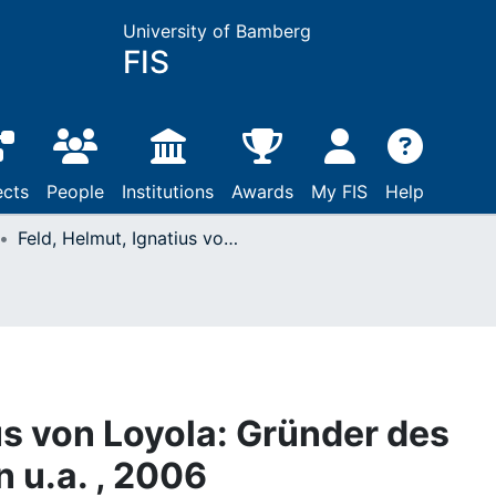
University of Bamberg
FIS
ects
People
Institutions
Awards
My FIS
Help
Feld, Helmut, Ignatius von Loyola: Gründer des Jesuitenordens: Köln u.a. , 2006
us von Loyola: Gründer des
 u.a. , 2006