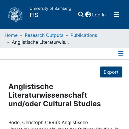
University of Bamberg
(current)
FIS
Log In
Home
Home
Research Outputs
Publications
Anglistische Literaturwissenschaft und/oder Cultural Studies
Publications
Details
Research Data
Export
Projects
Anglistische
Literaturwissenschaft
People
und/oder Cultural Studies
Institutions
Bode, Christoph (1996): Anglistische