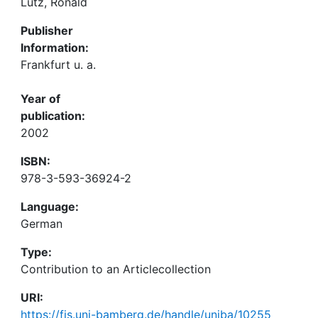
Lutz, Ronald
Publisher
Information:
Frankfurt u. a.
Year of
publication:
2002
ISBN:
978-3-593-36924-2
Language:
German
Type:
Contribution to an Articlecollection
URI:
https://fis.uni-bamberg.de/handle/uniba/10255