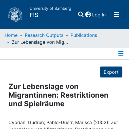
University of Bamberg
(current)
FIS
Log In
Home
Home
Research Outputs
Publications
Zur Lebenslage von Migrantinnen: Restriktionen und Spielräume
Publications
Details
Research Data
Export
Projects
Zur Lebenslage von
Migrantinnen: Restriktionen
People
und Spielräume
Institutions
Cyprian, Gudrun; Pablo-Duerr, Marissa (2002): Zur