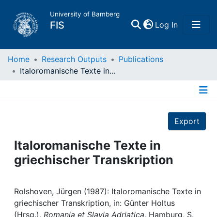
University of Bamberg
(current)
FIS
Log In
Home
Home
Research Outputs
Publications
Italoromanische Texte in griechischer Transkription
Publications
Details
Research Data
Export
Projects
Italoromanische Texte in
griechischer Transkription
People
Institutions
Rolshoven, Jürgen (1987): Italoromanische Texte in
griechischer Transkription, in: Günter Holtus
(Hrsg.),
Romania et Slavia Adriatica
, Hamburg, S.