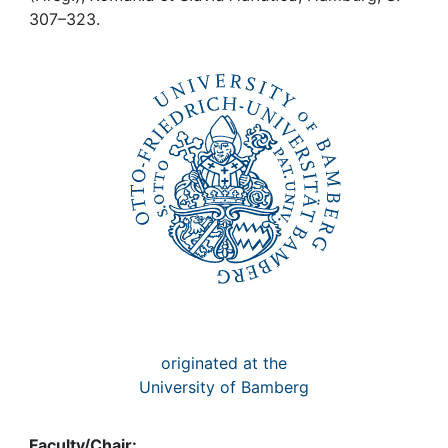
Awards
307–323.
My FIS
Help
originated at the
University of Bamberg
Faculty/Chair: