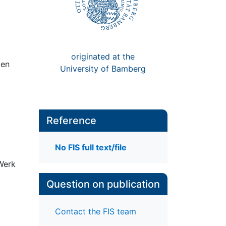
originated at the
len
University of Bamberg
Reference
No FIS full text/file
 Werk
Question on publication
Contact the FIS team