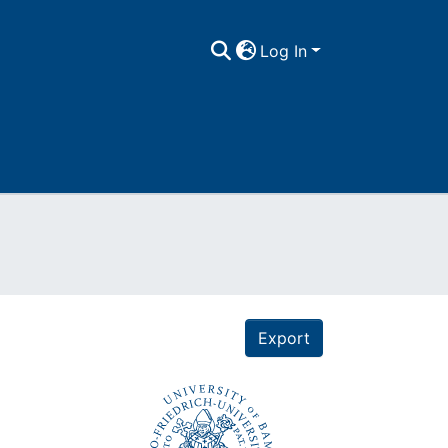
Log In
Export