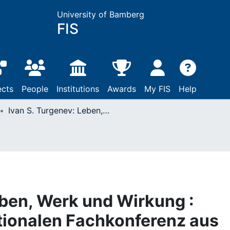
University of Bamberg
FIS
ects
People
Institutions
Awards
My FIS
Help
Ivan S. Turgenev: Leben, Werk und Wirkung : Beiträge der Internationalen Fachkonferenz aus Anlaß des 175. Geburtstages, Bamberg, 15. - 18. September 1993
eben, Werk und Wirkung :
ationalen Fachkonferenz aus