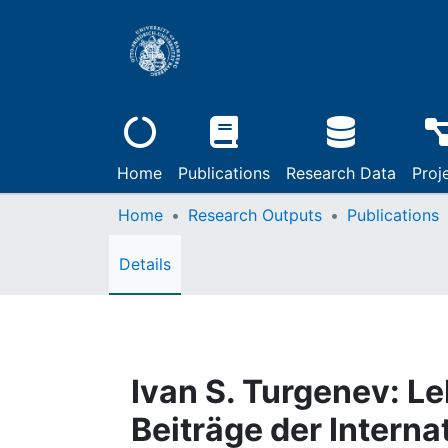
Home
Publications
Research Data
Proj
Home
Research Outputs
Publications
Details
Ivan S. Turgenev: L
Beiträge der Intern