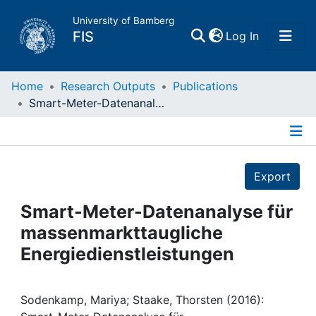
University of Bamberg
(current)
FIS
Log In
Home
Home
Research Outputs
Publications
Smart-Meter-Datenanalyse für massenmarkttaugliche Energiedienstleistungen
Publications
Details
Research Data
Export
Projects
Smart-Meter-Datenanalyse für
massenmarkttaugliche
People
Energiedienstleistungen
Institutions
Sodenkamp, Mariya; Staake, Thorsten (2016):