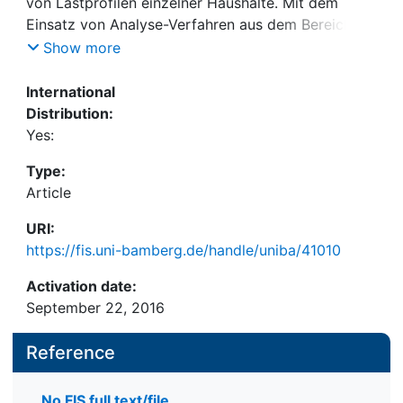
von Lastprofilen einzelner Haushalte. Mit dem
Einsatz von Analyse-Verfahren aus dem Bereich
des maschinellen Lernens können Energieversorger
Show more
aus Smart-Meter-Daten detaillierte
Kundeninformationen (z.B. Heizungstyp oder
International
Anzahl der Kinder) automatisch ableiten, die als
Distribution:
Grundlage für eine personalisierte
Yes:
Energieberatungsleistung und zur Optimierung der
Type:
Vertriebsaktivitäten dienen.
Article
URI:
https://fis.uni-bamberg.de/handle/uniba/41010
Activation date:
September 22, 2016
Reference
No FIS full text/file