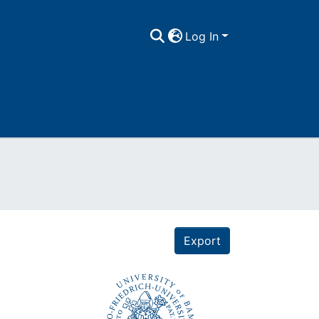
Log In
Export