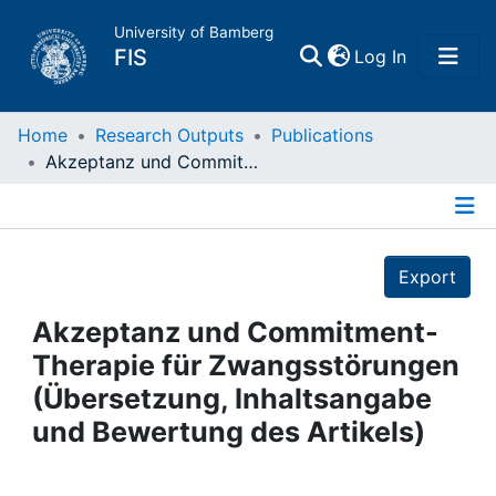
University of Bamberg
(current)
FIS
Log In
Home
Home
Research Outputs
Publications
Akzeptanz und Commitment-Therapie für Zwangsstörungen (Übersetzung, Inhaltsangabe und Bewertung des Artikels)
Publications
Details
Research Data
Export
Projects
Akzeptanz und Commitment-
Therapie für Zwangsstörungen
People
(Übersetzung, Inhaltsangabe
und Bewertung des Artikels)
Institutions