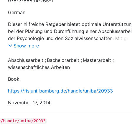
978-3-86894-265-1
German
Dieser hilfreiche Ratgeber bietet optimale Unterstützu
bei der Planung und Durchführung einer Abschlussarbei
der Psychologie und den Sozialwissenschaften. Mit gr
Verständnis für die Bedürfnisse Studierender vermitteln
Show more
Autoren das Vorgehen bei der Erstellung einer
wissenschaftlichen Arbeit, angefangen von Themenfin
Abschlussarbeit
;
Bachelorarbeit
;
Masterarbeit
;
und Betreuersuche über den Prozess der
wissenschaftliches Arbeiten
Literaturrecherche, Versuchsplanung und Datenerhebu
Book
bis hin zu Datenaufbereitung und Einstieg in den
Schreibprozess. Zahlreiche Beispiele machen das Buch
https://fis.uni-bamberg.de/handle/uniba/20933
einem anschaulichen und praktischen Leitfaden, der de
Leser schrittweise durch die verschiedenen Phasen eine
November 17, 2014
e/handle/uniba/20933