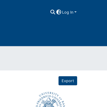
Log In
Export