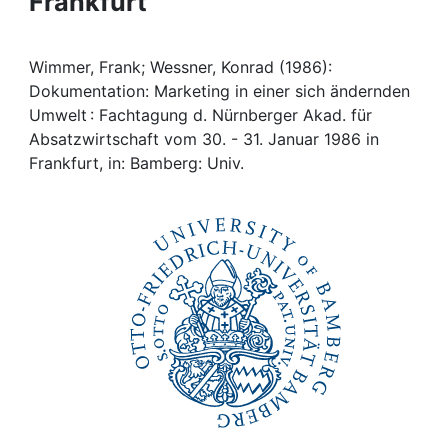
Frankfurt
Awards
My FIS
Wimmer, Frank; Wessner, Konrad (1986):
Dokumentation: Marketing in einer sich ändernden
Help
Umwelt : Fachtagung d. Nürnberger Akad. für
Absatzwirtschaft vom 30. - 31. Januar 1986 in
Frankfurt, in: Bamberg: Univ.