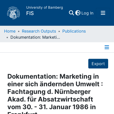
University of Bamberg
(current)
FIS
Log In
Home
Home
Research Outputs
Publications
Dokumentation: Marketing in einer sich ändernden Umwelt : Fachtagung d. Nürnberger Akad. für Absatzwirtschaft vom 30. - 31. Januar 1986 in Frankfurt
Publications
Details
Research Data
Export
Projects
Dokumentation: Marketing in
einer sich ändernden Umwelt :
People
Fachtagung d. Nürnberger
Akad. für Absatzwirtschaft
Institutions
vom 30. - 31. Januar 1986 in