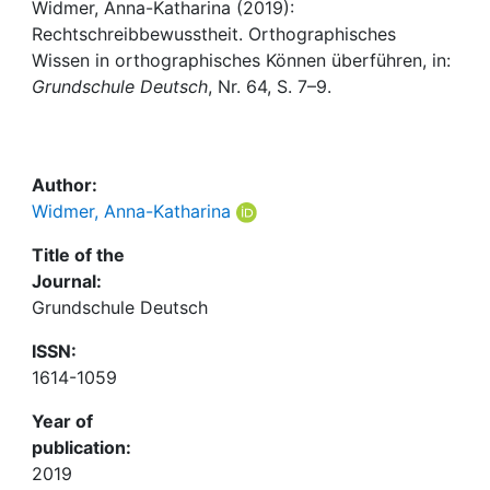
Awards
Widmer, Anna-Katharina (2019):
Rechtschreibbewusstheit. Orthographisches
My FIS
Wissen in orthographisches Können überführen, in:
Grundschule Deutsch
, Nr. 64, S. 7–9.
Help
Author:
Widmer, Anna-Katharina
Title of the
Journal:
Grundschule Deutsch
ISSN:
1614-1059
Year of
publication:
2019