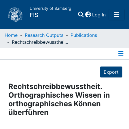
University of Bamberg
(current)
FIS
Log In
Home
Home
Research Outputs
Publications
Rechtschreibbewusstheit. Orthographisches Wissen in orthographisches Können überführen
Publications
Details
Research Data
Export
Projects
Rechtschreibbewusstheit.
Orthographisches Wissen in
People
orthographisches Können
überführen
Institutions