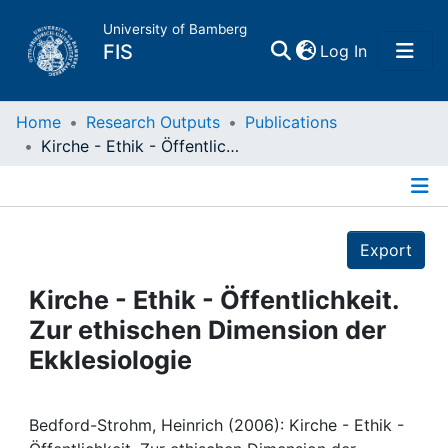
University of Bamberg
(current)
FIS
Log In
Home
Home
Research Outputs
Publications
Kirche - Ethik - Öffentlichkeit. Zur ethischen Dimension der Ekklesiologie
Publications
Details
Research Data
Export
Projects
Kirche - Ethik - Öffentlichkeit.
Zur ethischen Dimension der
People
Ekklesiologie
Institutions
Bedford-Strohm, Heinrich (2006): Kirche - Ethik -