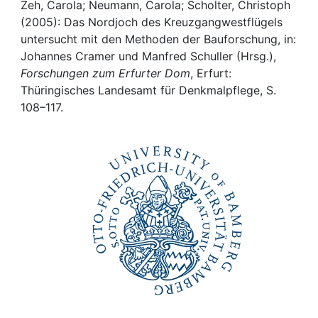
Awards
Zeh, Carola; Neumann, Carola; Scholter, Christoph
(2005): Das Nordjoch des Kreuzgangwestflügels
My FIS
untersucht mit den Methoden der Bauforschung, in:
Johannes Cramer und Manfred Schuller (Hrsg.),
Forschungen zum Erfurter Dom
, Erfurt:
Help
Thüringisches Landesamt für Denkmalpflege, S.
108–117.