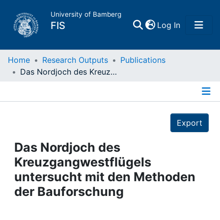
University of Bamberg
(current)
FIS
Log In
Home
Home
Research Outputs
Publications
Das Nordjoch des Kreuzgangwestflügels untersucht mit den Methoden der Bauforschung
Publications
Details
Research Data
Export
Projects
Das Nordjoch des
Kreuzgangwestflügels
People
untersucht mit den Methoden
der Bauforschung
Institutions