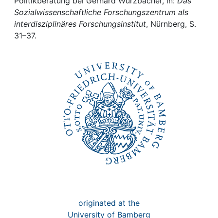
Awards
Politikberatung bei Gerhard Wurzbacher, in:
Das
Sozialwissenschaftliche Forschungszentrum als
interdisziplinäres Forschungsinstitut
, Nürnberg, S.
My FIS
31–37.
Help
originated at the
University of Bamberg