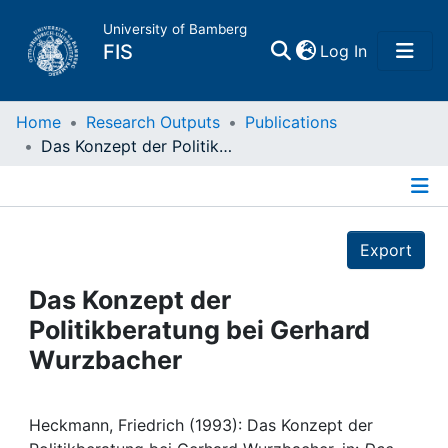
University of Bamberg
(current)
FIS
Log In
Home
Home
Research Outputs
Publications
Das Konzept der Politikberatung bei Gerhard Wurzbacher
Publications
Details
Research Data
Export
Projects
Das Konzept der
Politikberatung bei Gerhard
People
Wurzbacher
Institutions
Heckmann, Friedrich (1993): Das Konzept der