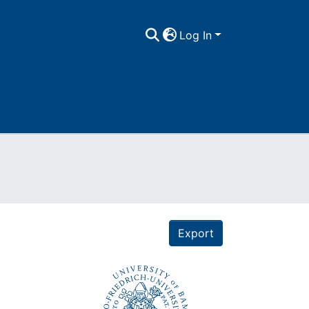
Log In
Export