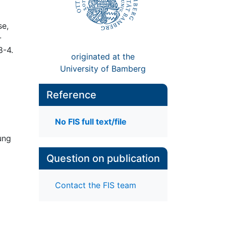
se,
–
8-4.
originated at the
University of Bamberg
Reference
No FIS full text/file
ung
Question on publication
Contact the FIS team