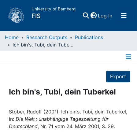
University of Bamberg
(current)
FIS
Log In
Home
Home
Research Outputs
Publications
Ich bin's, Tubi, dein Tuberkel
Publications
Details
Research Data
Export
Projects
Ich bin's, Tubi, dein Tuberkel
People
Stöber, Rudolf (2001): Ich bin’s, Tubi, dein Tuberkel,
in:
Die Welt : unabhängige Tageszeitung für
Institutions
Deutschland
, Nr. 71 vom 24. März 2001, S. 29.