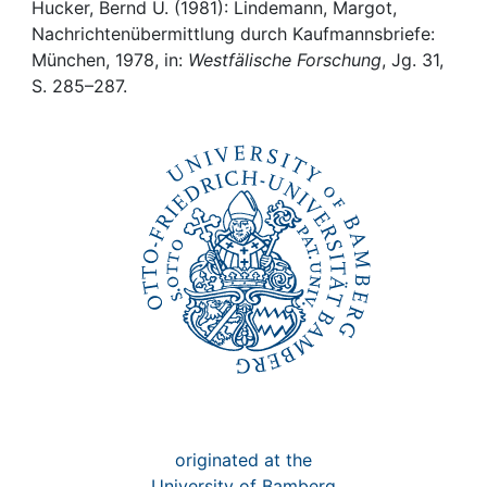
Awards
Hucker, Bernd U. (1981): Lindemann, Margot,
Nachrichtenübermittlung durch Kaufmannsbriefe:
My FIS
München, 1978, in:
Westfälische Forschung
, Jg. 31,
S. 285–287.
Help
originated at the
University of Bamberg