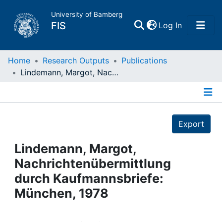
University of Bamberg
(current)
FIS
Log In
Home
Home
Research Outputs
Publications
Lindemann, Margot, Nachrichtenübermittlung durch Kaufmannsbriefe: München, 1978
Publications
Details
Research Data
Export
Projects
Lindemann, Margot,
Nachrichtenübermittlung
People
durch Kaufmannsbriefe:
München, 1978
Institutions