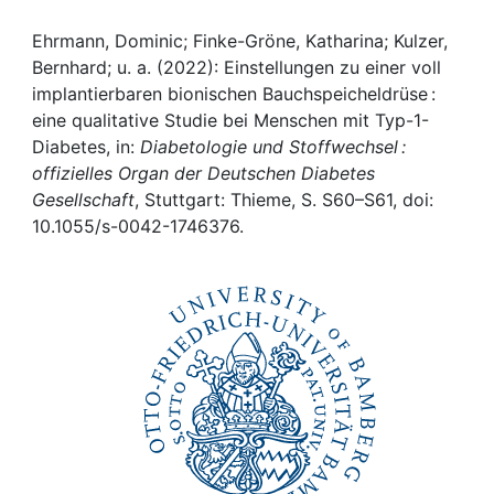
Awards
Ehrmann, Dominic; Finke-Gröne, Katharina; Kulzer,
My FIS
Bernhard; u. a. (2022): Einstellungen zu einer voll
implantierbaren bionischen Bauchspeicheldrüse :
Help
eine qualitative Studie bei Menschen mit Typ-1-
Diabetes, in:
Diabetologie und Stoffwechsel :
offizielles Organ der Deutschen Diabetes
Gesellschaft
, Stuttgart: Thieme, S. S60–S61, doi:
10.1055/s-0042-1746376.