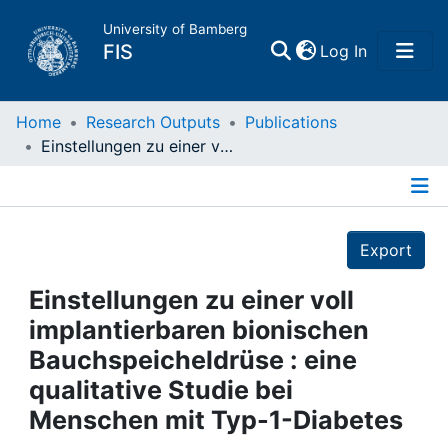
University of Bamberg
(current)
FIS
Log In
Home
Home
Research Outputs
Publications
Einstellungen zu einer voll implantierbaren bionischen Bauchspeicheldrüse : eine qualitative Studie bei Menschen mit Typ-1-Diabetes
Publications
Details
Research Data
Export
Projects
Einstellungen zu einer voll
implantierbaren bionischen
People
Bauchspeicheldrüse : eine
qualitative Studie bei
Institutions
Menschen mit Typ-1-Diabetes