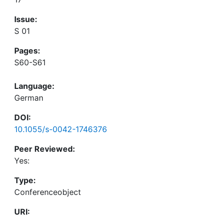
Issue:
S 01
Pages:
S60-S61
Language:
German
DOI:
10.1055/s-0042-1746376
Peer Reviewed:
Yes:
Type:
Conferenceobject
URI: