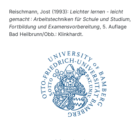
Awards
Reischmann, Jost (1993):
Leichter lernen - leicht
My FIS
gemacht : Arbeitstechniken für Schule und Studium,
Fortbildung und Examensvorbereitung
, 5. Auflage
Help
Bad Heilbrunn/Obb.: Klinkhardt.