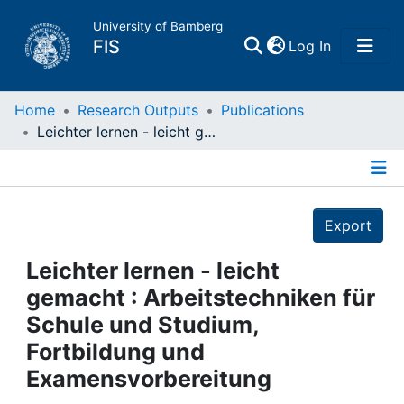
University of Bamberg
(current)
FIS
Log In
Home
Home
Research Outputs
Publications
Leichter lernen - leicht gemacht : Arbeitstechniken für Schule und Studium, Fortbildung und Examensvorbereitung
Publications
Details
Research Data
Export
Projects
Leichter lernen - leicht
gemacht : Arbeitstechniken für
People
Schule und Studium,
Fortbildung und
Institutions
Examensvorbereitung