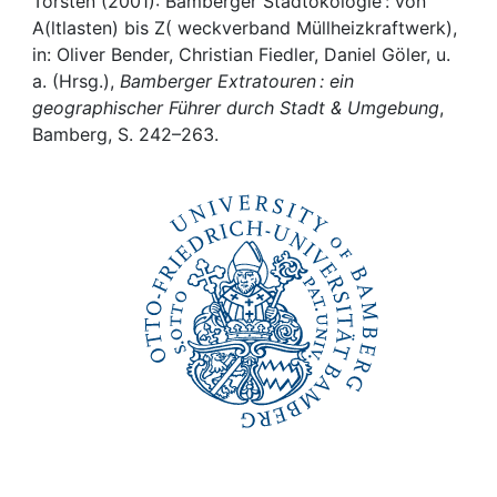
Awards
Torsten (2001): Bamberger Stadtökologie : von
A(ltlasten) bis Z( weckverband Müllheizkraftwerk),
in: Oliver Bender, Christian Fiedler, Daniel Göler, u.
My FIS
a. (Hrsg.),
Bamberger Extratouren : ein
geographischer Führer durch Stadt & Umgebung
,
Help
Bamberg, S. 242–263.