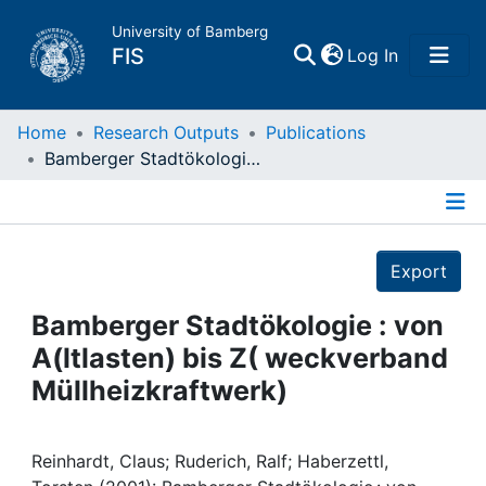
University of Bamberg
(current)
FIS
Log In
Home
Home
Research Outputs
Publications
Bamberger Stadtökologie : von A(ltlasten) bis Z( weckverband Müllheizkraftwerk)
Publications
Details
Research Data
Export
Projects
Bamberger Stadtökologie : von
A(ltlasten) bis Z( weckverband
People
Müllheizkraftwerk)
Institutions
Reinhardt, Claus; Ruderich, Ralf; Haberzettl,