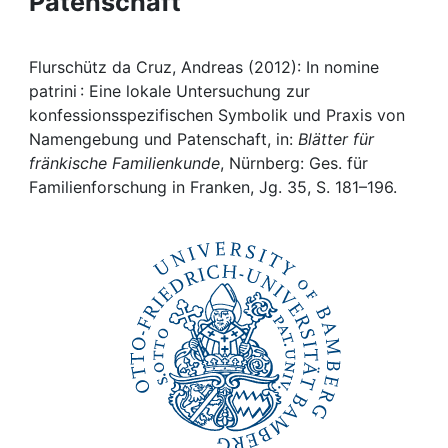
Patenschaft
Awards
My FIS
Flurschütz da Cruz, Andreas (2012): In nomine
patrini : Eine lokale Untersuchung zur
Help
konfessionsspezifischen Symbolik und Praxis von
Namengebung und Patenschaft, in:
Blätter für
fränkische Familienkunde
, Nürnberg: Ges. für
Familienforschung in Franken, Jg. 35, S. 181–196.