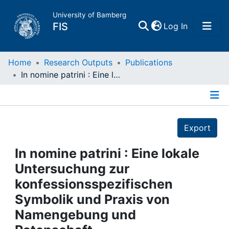
University of Bamberg
(current)
FIS
Log In
Home
Home
Research Outputs
Publications
In nomine patrini : Eine lokale Untersuchung zur konfessionsspezifischen Symbolik und Praxis von Namengebung und Patenschaft
Publications
Details
Research Data
Export
Projects
In nomine patrini : Eine lokale
Untersuchung zur
People
konfessionsspezifischen
Symbolik und Praxis von
Institutions
Namengebung und