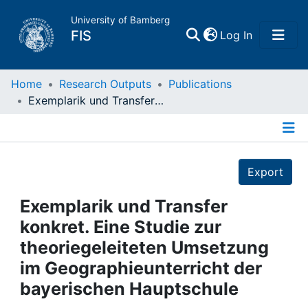
University of Bamberg
(current)
FIS
Log In
Home
Home
Research Outputs
Publications
Exemplarik und Transfer konkret. Eine Studie zur theoriegeleiteten Umsetzung im Geographieunterricht der bayerischen Hauptschule
Publications
Details
Research Data
Export
Projects
Exemplarik und Transfer
konkret. Eine Studie zur
People
theoriegeleiteten Umsetzung
im Geographieunterricht der
Institutions
bayerischen Hauptschule