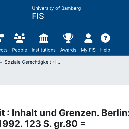
University of Bamberg
FIS
ects
People
Institutions
Awards
My FIS
Help
Soziale Gerechtigkeit : Inhalt und Grenzen. Berlin: Duncker & Humblot 1992. 123 S. gr.80 = Sozialwissenschaftliche Schriften, 18. Kart. DM 86,-. ISBN 3-428-07343-6.
t : Inhalt und Grenzen. Berlin
992. 123 S. gr.80 =