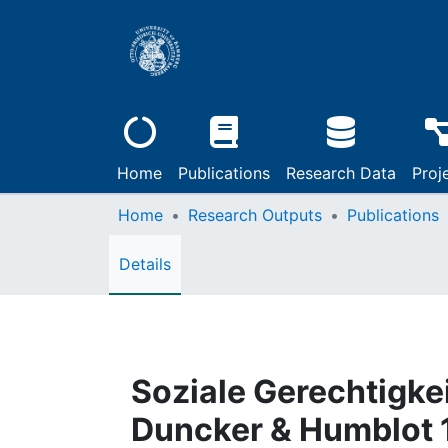
Home
Publications
Research Data
Proj
Home
Research Outputs
Publications
Details
Soziale Gerechtigkei
Duncker & Humblot 1