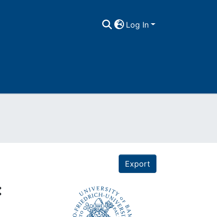
Log In
Export
: