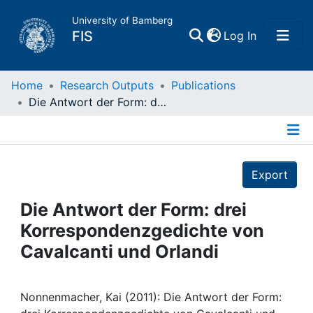
University of Bamberg
(current)
FIS
Log In
Home
Home
Research Outputs
Publications
Die Antwort der Form: drei Korrespondenzgedichte von Cavalcanti und Orlandi
Publications
Details
Research Data
Export
Projects
Die Antwort der Form: drei
Korrespondenzgedichte von
People
Cavalcanti und Orlandi
Institutions
Nonnenmacher, Kai (2011): Die Antwort der Form: