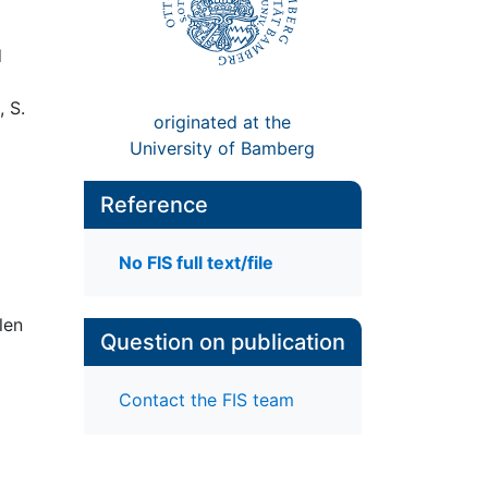
d
, S.
originated at the
University of Bamberg
Reference
No FIS full text/file
len
Question on publication
Contact the FIS team