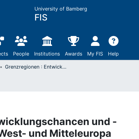
University of Bamberg
FIS
ects
People
Institutions
Awards
My FIS
Help
Grenzregionen : Entwicklungschancen und -barrieren zwischen West- und Mitteleuropa
twicklungschancen und -
West- und Mitteleuropa