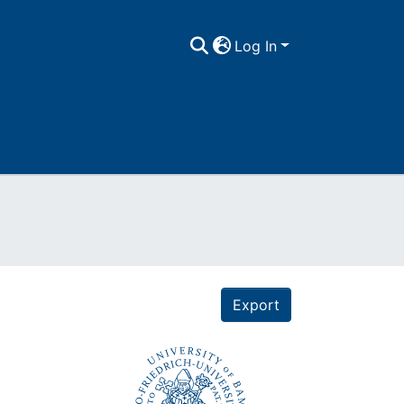
Log In
Export