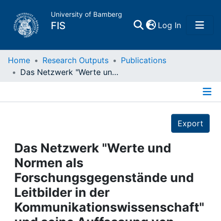
University of Bamberg
(current)
FIS
Log In
Home
Home
Research Outputs
Publications
Das Netzwerk "Werte und Normen als Forschungsgegenstände und Leitbilder in der Kommunikationswissenschaft" und seine Auffassung von "Kritik"
Publications
Details
Research Data
Export
Projects
Das Netzwerk "Werte und
Normen als
People
Forschungsgegenstände und
Leitbilder in der
Institutions
Kommunikationswissenschaft"