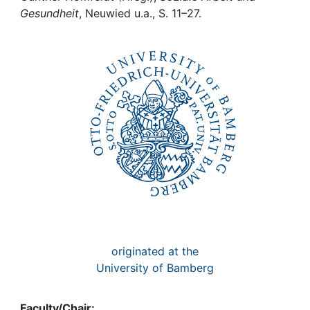
Awards
Gesundheit
, Neuwied u.a., S. 11–27.
My FIS
Help
originated at the
University of Bamberg
Faculty/Chair: