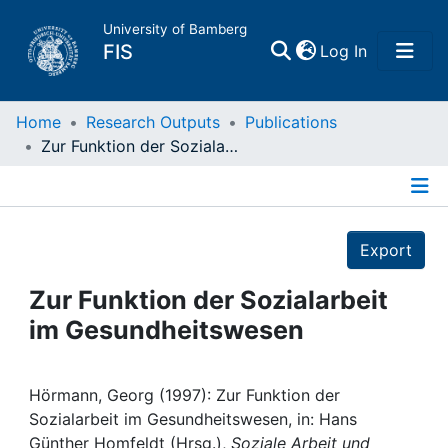
University of Bamberg
(current)
FIS
Log In
Home
Home
Research Outputs
Publications
Zur Funktion der Sozialarbeit im Gesundheitswesen
Publications
Details
Research Data
Export
Projects
Zur Funktion der Sozialarbeit
im Gesundheitswesen
People
Institutions
Hörmann, Georg (1997): Zur Funktion der
Sozialarbeit im Gesundheitswesen, in: Hans
Günther Homfeldt (Hrsg.),
Soziale Arbeit und