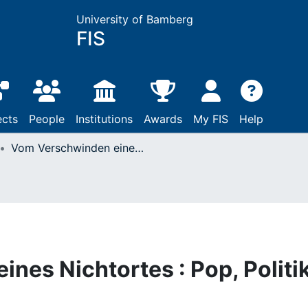
University of Bamberg
FIS
ects
People
Institutions
Awards
My FIS
Help
Vom Verschwinden eines Nichtortes : Pop, Politik und Bildung
nes Nichtortes : Pop, Politi