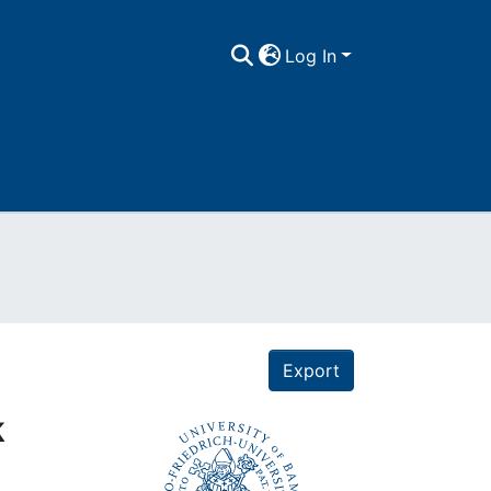
Log In
Export
k