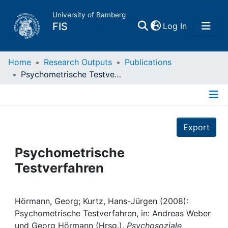
University of Bamberg
(current)
FIS
Log In
Home
Home
Research Outputs
Publications
Psychometrische Testverfahren
Publications
Details
Research Data
Export
Projects
Psychometrische
Testverfahren
People
Institutions
Hörmann, Georg; Kurtz, Hans-Jürgen (2008):
Psychometrische Testverfahren, in: Andreas Weber
und Georg Hörmann (Hrsg.),
Psychosoziale