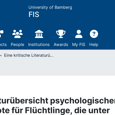
University of Bamberg
FIS
ects
People
Institutions
Awards
My FIS
Help
Eine kritische Literaturübersicht psychologischer Behandlungsangebote für Flüchtlinge, die unter posttraumatischen Belastungsstörungen leiden
aturübersicht psychologische
 für Flüchtlinge, die unter