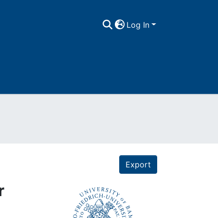
Log In
Export
r