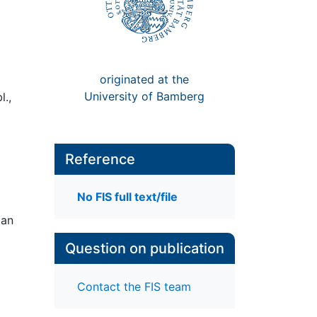
originated at the
University of Bamberg
l.,
Reference
No FIS full text/file
gan
Question on publication
Contact the FIS team