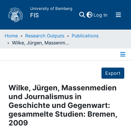
University of Bamberg
(current)
FIS
Log In
Home
Home
Research Outputs
Publications
Wilke, Jürgen, Massenmedien und Journalismus in Geschichte und Gegenwart: gesammelte Studien: Bremen, 2009
Publications
Details
Research Data
Export
Projects
Wilke, Jürgen, Massenmedien
und Journalismus in
People
Geschichte und Gegenwart:
gesammelte Studien: Bremen,
Institutions
2009