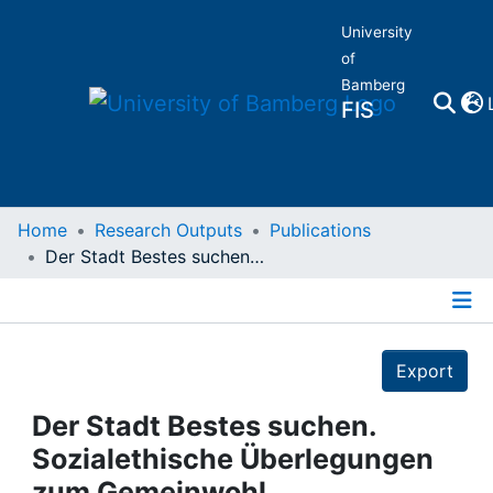
University
of
Bamberg
FIS
Home
Home
Research Outputs
Publications
Der Stadt Bestes suchen. Sozialethische Überlegungen zum Gemeinwohl
Publications
Details
Research Data
Export
Projects
Der Stadt Bestes suchen.
Sozialethische Überlegungen
People
zum Gemeinwohl