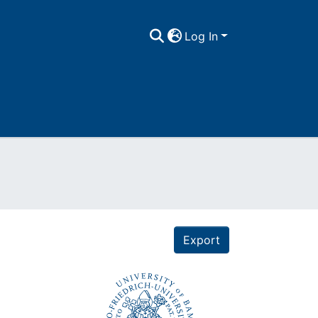
Log In
Export