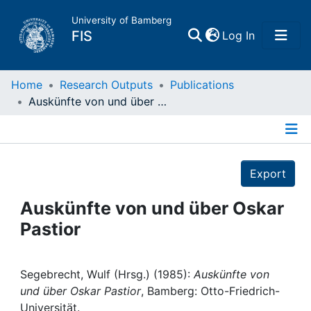
University of Bamberg
(current)
FIS
Log In
Home
Home
Research Outputs
Publications
Auskünfte von und über Oskar Pastior
Publications
Details
Research Data
Export
Projects
Auskünfte von und über Oskar
Pastior
People
Institutions
Segebrecht, Wulf (Hrsg.) (1985):
Auskünfte von
und über Oskar Pastior
, Bamberg: Otto-Friedrich-
Universität.