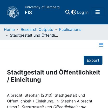
University of Bamberg
(current)
FIS
Log In
Home
Home
Research Outputs
Publications
Stadtgestalt und Öffentlichkeit / Einleitung
Publications
Details
Research Data
Export
Projects
Stadtgestalt und Öffentlichkeit
/ Einleitung
People
Institutions
Albrecht, Stephan (2010): Stadtgestalt und
Öffentlichkeit / Einleitung, in: Stephan Albrecht
(Hrsg.),
Stadtgestalt und Öffentlichkeit : die