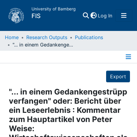
University of Bamberg
(current)
FIS
Log In
Home
Home
Research Outputs
Publications
"... in einem Gedankengestrüpp verfangen" oder: Bericht über ein Leseerlebnis : Kommentar zum Hauptartikel von Peter Weise: Wirtschaftswissenschaften als Sozialwissenschaft von Entscheidungen
Publications
Details
Research Data
Export
Projects
"... in einem Gedankengestrüpp
verfangen" oder: Bericht über
People
ein Leseerlebnis : Kommentar
zum Hauptartikel von Peter
Institutions
Weise: