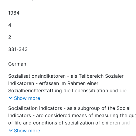
1984
4
2
331-343
German
Sozialisationsindikatoren - als Teilbereich Sozialer
Indikatoren - erfassen im Rahmen einer
Sozialberichterstattung die Lebenssituation und die
Sozialisationsbedingungen von Kindern und Jugendlich
Show more
der frühkindliche Sozialisationsbereich wurde jedoch
Socialization indicators - as a subgroup of the Social
bislang kaum berücksichtigt. Der vorliegende Beitrag
Indicators - are considered means of measuring the qua
beschreibt Ansatz und Funktionen von
of life and conditions of socialization of children und
Sozialisationsindikatoren für die frühe Kindheit, beleuc
youth; only very limited information exists in the field o
Show more
die gegenwärtige Datenbasis zur frühkindlichen