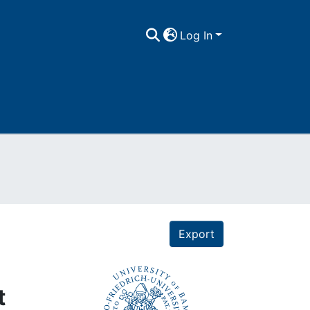
Log In
Export
t