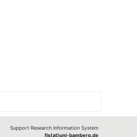
le
ze.
y
er
Support Research Information System
fis(at)uni-bamberg.de