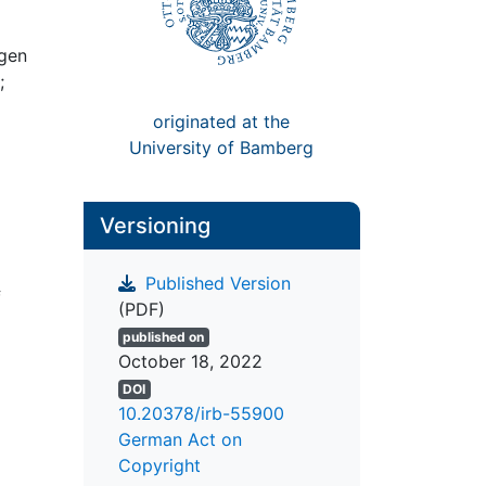
ngen
;
originated at the
University of Bamberg
Versioning
Published Version
f
(PDF)
published on
October 18, 2022
DOI
10.20378/irb-55900
German Act on
Copyright