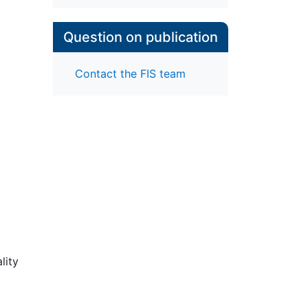
Question on publication
Contact the FIS team
en;
lity
htet
f