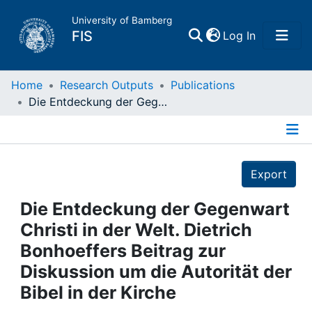
University of Bamberg
(current)
FIS
Log In
Home
Home
Research Outputs
Publications
Die Entdeckung der Gegenwart Christi in der Welt. Dietrich Bonhoeffers Beitrag zur Diskussion um die Autorität der Bibel in der Kirche
Publications
Details
Research Data
Export
Projects
Die Entdeckung der Gegenwart
Christi in der Welt. Dietrich
People
Bonhoeffers Beitrag zur
Diskussion um die Autorität der
Institutions
Bibel in der Kirche