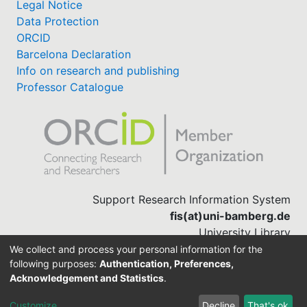
Legal Notice
Data Protection
ORCID
Barcelona Declaration
Info on research and publishing
Professor Catalogue
Support Research Information System
fis(at)uni-bamberg.de
University Library
(0951) 863-1568
We collect and process your personal information for the
following purposes:
Authentication, Preferences,
Acknowledgement and Statistics
.
Built with
DSpace-CRIS software
Customize
Decline
That's ok