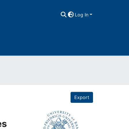
Log In
Export
es