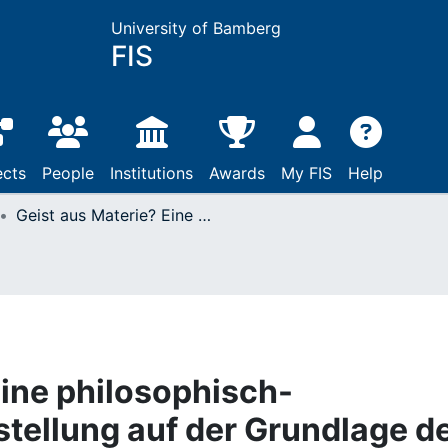
University of Bamberg
FIS
ects
People
Institutions
Awards
My FIS
Help
Geist aus Materie? Eine philosophisch-ganzheitliche Fragestellung auf der Grundlage des Seinsbegriffs bei Thomas v. Aquin
Eine philosophisch-
stellung auf der Grundlage d