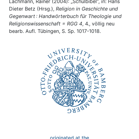
Lachmann, Rainer (2004): „Schulbibel“, in: Hans
Dieter Betz (Hrsg.),
Religion in Geschichte und
Institutions
Gegenwart : Handwörterbuch für Theologie und
Religionswissenschaft = RGG 4
, 4., völlig neu
Awards
bearb. Aufl. Tübingen, S. Sp. 1017-1018.
My FIS
Help
originated at the