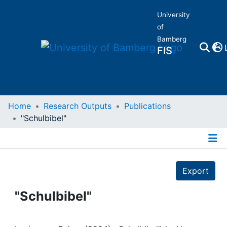
University
of
Bamberg
FIS
Home
Home
Research Outputs
Publications
"Schulbibel"
Publications
Details
Research Data
Export
Projects
"Schulbibel"
People