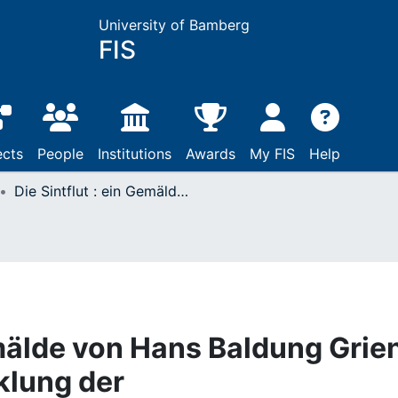
University of Bamberg
FIS
ects
People
Institutions
Awards
My FIS
Help
Die Sintflut : ein Gemälde von Hans Baldung Grien, 1516 und die Entwicklung der Sintflutdarstellungen vom frühen Christentum bis in das 19. Jahrhundert ; eine didaktische Ausstellung des Historischen Museums Bamberg und des Lehrstuhl II für Kunstgeschichte der Universität Bamberg, 12. Juni - 30. Oktober, 1988
emälde von Hans Baldung Grie
klung der