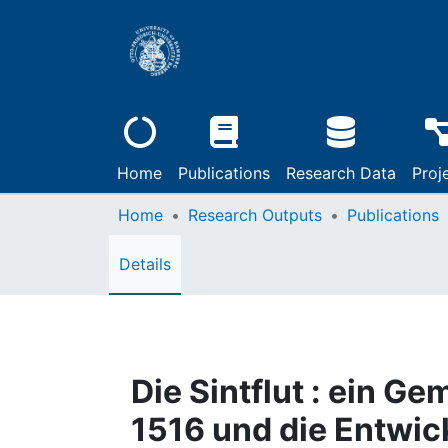
Home
Publications
Research Data
Proj
Home
Research Outputs
Publications
Details
Die Sintflut : ein G
1516 und die Entwic