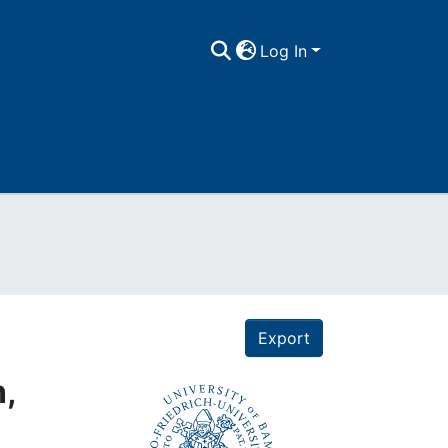
Log In
Export
n,