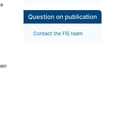
re
Question on publication
Contact the FIS team
hen