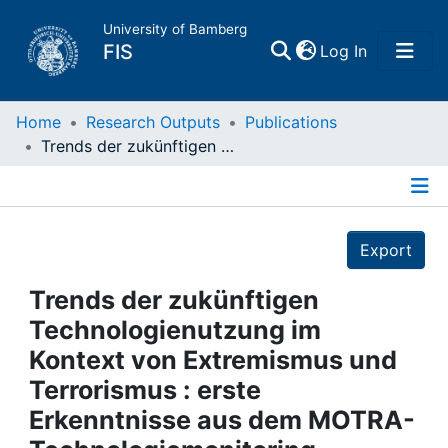
University of Bamberg
(current)
FIS
Log In
Home
Home
Research Outputs
Publications
Trends der zukünftigen Technologienutzung im Kontext von Extremismus und Terrorismus : erste Erkenntnisse aus dem MOTRA-Technologiemonitoring
Publications
Details
Research Data
Export
Projects
Trends der zukünftigen
Technologienutzung im
People
Kontext von Extremismus und
Terrorismus : erste
Institutions
Erkenntnisse aus dem MOTRA-