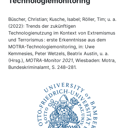
Technologiemonitoring
Awards
My FIS
Büscher, Christian; Kusche, Isabel; Röller, Tim; u. a.
(2022): Trends der zukünftigen
Help
Technologienutzung im Kontext von Extremismus
und Terrorismus : erste Erkenntnisse aus dem
MOTRA-Technologiemonitoring, in: Uwe
Kemmesies, Peter Wetzels, Beatrix Austin, u. a.
(Hrsg.),
MOTRA-Monitor 2021
, Wiesbaden: Motra,
Bundeskriminalamt, S. 248–281.