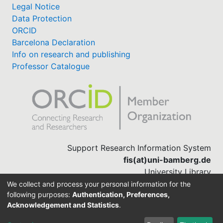
Legal Notice
Data Protection
ORCID
Barcelona Declaration
Info on research and publishing
Professor Catalogue
Support Research Information System
fis(at)uni-bamberg.de
University Library
(0951) 863-1568
We collect and process your personal information for the
following purposes:
Authentication, Preferences,
Acknowledgement and Statistics
.
Built with
DSpace-CRIS software