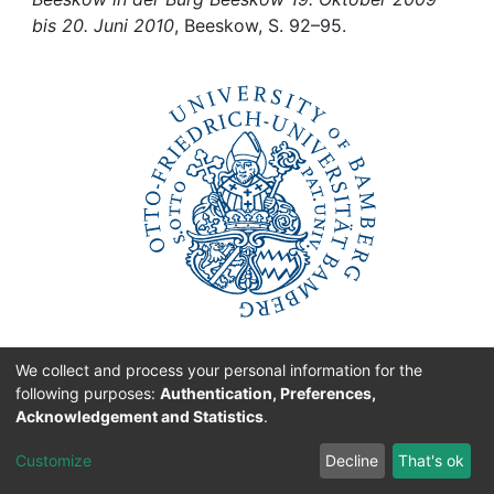
Awards
Helden auf Zeit - Porträts aus dem Kunstarchiv
Beeskow in der Burg Beeskow 19. Oktober 2009
My FIS
bis 20. Juni 2010
, Beeskow, S. 92–95.
Help
We collect and process your personal information for the
following purposes:
Authentication, Preferences,
Acknowledgement and Statistics
.
originated at the
Customize
Decline
That's ok
University of Bamberg