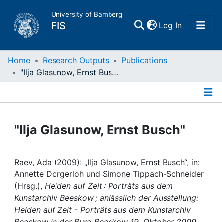
University of Bamberg
(current)
FIS
Log In
Home
Home
Research Outputs
Publications
"Ilja Glasunow, Ernst Busch"
Publications
Details
Research Data
Export
Projects
"Ilja Glasunow, Ernst Busch"
People
Raev, Ada (2009): „Ilja Glasunow, Ernst Busch“, in:
Annette Dorgerloh und Simone Tippach-Schneider
Institutions
(Hrsg.),
Helden auf Zeit : Porträts aus dem
Kunstarchiv Beeskow ; anlässlich der Ausstellung: